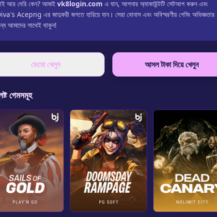
াই আর দেরি কেন? আজই
vk8login.com
এ যান, আপনার অ্যাকাউন্টটি সেটআপ করুন এবং
iva's Acepng এর জাদুকরী জগতে হারিয়ে যান। সেরা বোনাস এবং অবিস্মরণীয় গেমিং অভিজ্ঞতার
ন্য আমাদের সাথেই থাকুন!
ডেমো খেলুন
আসল টাকা দিয়ে খেলুন
িষ্ট গেমসমূহ