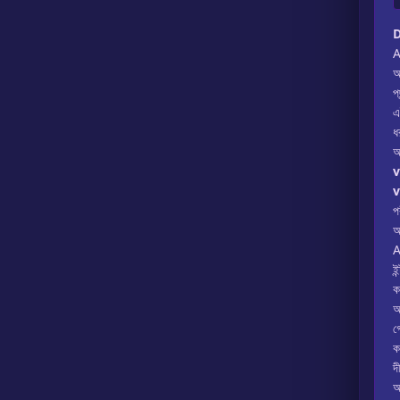
D
A
আ
প
এ
ধ
অ
v
প
অ
A
ই
ক
আ
গ
ক
দ
অ