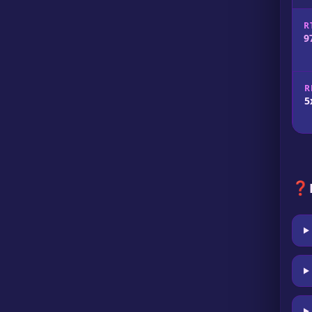
R
9
R
5
❓