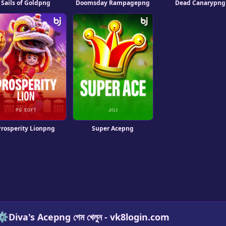
Sails of Goldpng
Doomsday Rampagepng
Dead Canarypng
Prosperity Lionpng
Super Acepng
⚙️
Diva's Acepng গেম খেলুন - vk8login.com