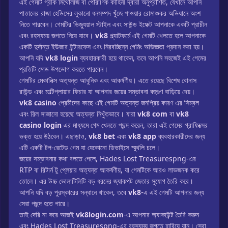
এই গেমটি গ্রীক মিথোলজি বা পৌরাণিক কাহিনী দ্বারা অনুপ্রাণিত, যেখানে আপনি
পাতালের রাজা হেডিসের লুকানো ধনসম্পদ খুঁজে পাওয়ার রোমাঞ্চকর অভিযানে অংশ
নিতে পারবেন। গেমটির ভিজ্যুয়াল স্টাইল এবং সাউন্ড ইফেক্ট আপনাকে একটি প্রাচীন
এবং রহস্যময় জগতে নিয়ে যাবে।
vk8
প্ল্যাটফর্মে এই গেমটি খেলতে হলে আপনাকে
একটি দুর্দান্ত ইউজার ইন্টারফেস এবং নিরবচ্ছিন্ন গেমিং অভিজ্ঞতা প্রদান করা হয়।
আপনি যদি
vk8 login
ব্যবহারকারী হয়ে থাকেন, তবে আপনি সহজেই এই গেমের
প্রতিটি মোড উপভোগ করতে পারবেন।
গেমটির মেকানিক্স অত্যন্ত আধুনিক এবং আকর্ষণীয়। এতে রয়েছে বিশেষ বোনাস
রাউন্ড এবং মাল্টিপ্লায়ার ফিচার যা আপনার জয়ের সম্ভাবনা বহুগুণ বাড়িয়ে দেয়।
vk8 casino
প্রেমীদের কাছে এই গেমটি অত্যন্ত জনপ্রিয় কারণ এর সিম্বল
এবং রিল সাজানো হয়েছে অত্যন্ত নিখুঁতভাবে। যারা
vk8 com
বা
vk8
casino login
এর মাধ্যমে গেম খেলতে পছন্দ করেন, তারা এই গেমের গ্রাফিক্সের
ভক্ত হয়ে উঠবেন। এছাড়াও,
vk8 bet
এবং
vk8 app
ব্যবহারকারীদের জন্য
এটি একটি টপ-রেটেড গেম যা যেকোনো ডিভাইসে স্মুথলি চলে।
জয়ের সম্ভাবনার কথা বলতে গেলে, Hades Lost Treasurespng-এর
RTP বা রিটার্ন টু প্লেয়ার অত্যন্ত আকর্ষণীয়, যা গেমটিকে আরও লাভজনক করে
তোলে। এর উচ্চ ভোলাটিলিটি বড় ধরনের জ্যাকপট জেতার সুযোগ তৈরি করে।
আপনি যদি বড় পুরস্কারের সন্ধানে থাকেন, তবে
vk8
-এ এই গেমটি আপনার জন্য
সেরা পছন্দ হতে পারে।
তাই দেরি না করে আজই
vk8login.com
-এ আপনার অ্যাকাউন্ট তৈরি করুন
এবং Hades Lost Treasurespng-এর রহস্যময় জগতে হারিয়ে যান। সেরা