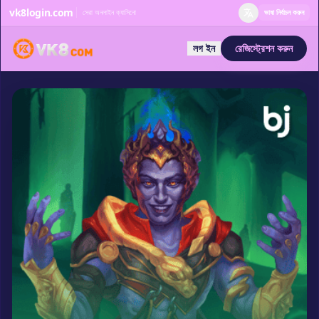
vk8login.com
সেরা অনলাইন ক্যাসিনো
ভাষা নির্বাচন করুন
লগ ইন
রেজিস্ট্রেশন করুন