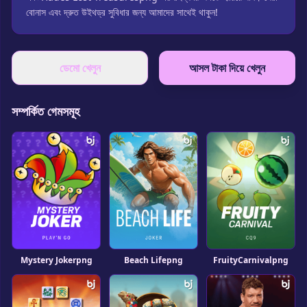
বোনাস এবং দ্রুত উইথড্র সুবিধার জন্য আমাদের সাথেই থাকুন!
ডেমো খেলুন
আসল টাকা দিয়ে খেলুন
সম্পর্কিত গেমসমূহ
Mystery Jokerpng
Beach Lifepng
FruityCarnivalpng