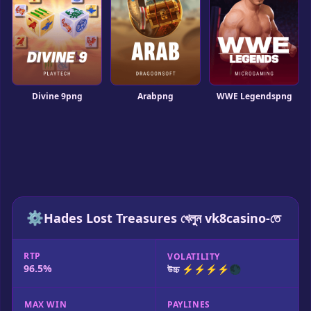
Divine 9png
Arabpng
WWE Legendspng
⚙️
Hades Lost Treasures খেলুন vk8casino-তে
RTP
VOLATILITY
96.5%
উচ্চ ⚡⚡⚡⚡🌑
MAX WIN
PAYLINES