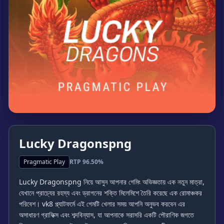
▶
Lucky Dragonspng
Pragmatic Play
RTP 96.50%
Lucky Dragonspng নিয়ে আসুন আপনার গেমিং অভিজ্ঞতায় এক নতুন মাত্রা,
যেখানে প্রাচ্যের রহস্য এবং ড্রাগনের শক্তি মিলেমিশে তৈরি করেছে এক রোমাঞ্চকর
পরিবেশ। vk8 প্ল্যাটফর্মে এই গেমটি খেলার সময় আপনি অনুভব করবেন এর
অসাধারণ গ্রাফিক্স এবং শব্দবিন্যাস, যা আপনাকে সরাসরি একটি পৌরাণিক জগতে