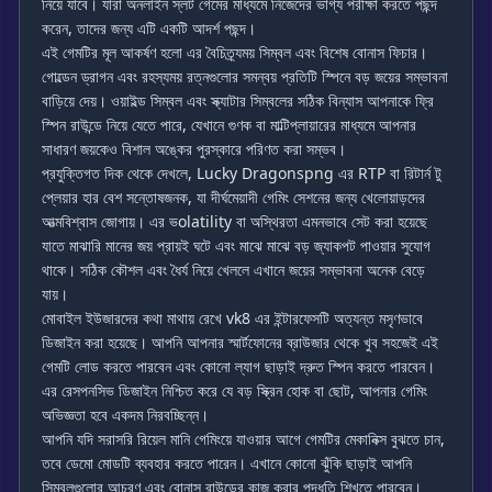
নিয়ে যাবে। যারা অনলাইন স্লট গেমের মাধ্যমে নিজেদের ভাগ্য পরীক্ষা করতে পছন্দ
করেন, তাদের জন্য এটি একটি আদর্শ পছন্দ।
এই গেমটির মূল আকর্ষণ হলো এর বৈচিত্র্যময় সিম্বল এবং বিশেষ বোনাস ফিচার।
গোল্ডেন ড্রাগন এবং রহস্যময় রত্নগুলোর সমন্বয় প্রতিটি স্পিনে বড় জয়ের সম্ভাবনা
বাড়িয়ে দেয়। ওয়াইল্ড সিম্বল এবং স্ক্যাটার সিম্বলের সঠিক বিন্যাস আপনাকে ফ্রি
স্পিন রাউন্ডে নিয়ে যেতে পারে, যেখানে গুণক বা মাল্টিপ্লায়ারের মাধ্যমে আপনার
সাধারণ জয়কেও বিশাল অঙ্কের পুরস্কারে পরিণত করা সম্ভব।
প্রযুক্তিগত দিক থেকে দেখলে, Lucky Dragonspng এর RTP বা রিটার্ন টু
প্লেয়ার হার বেশ সন্তোষজনক, যা দীর্ঘমেয়াদী গেমিং সেশনের জন্য খেলোয়াড়দের
আত্মবিশ্বাস জোগায়। এর ভolatility বা অস্থিরতা এমনভাবে সেট করা হয়েছে
যাতে মাঝারি মানের জয় প্রায়ই ঘটে এবং মাঝে মাঝে বড় জ্যাকপট পাওয়ার সুযোগ
থাকে। সঠিক কৌশল এবং ধৈর্য নিয়ে খেললে এখানে জয়ের সম্ভাবনা অনেক বেড়ে
যায়।
মোবাইল ইউজারদের কথা মাথায় রেখে vk8 এর ইন্টারফেসটি অত্যন্ত মসৃণভাবে
ডিজাইন করা হয়েছে। আপনি আপনার স্মার্টফোনের ব্রাউজার থেকে খুব সহজেই এই
গেমটি লোড করতে পারবেন এবং কোনো ল্যাগ ছাড়াই দ্রুত স্পিন করতে পারবেন।
এর রেসপনসিভ ডিজাইন নিশ্চিত করে যে বড় স্ক্রিন হোক বা ছোট, আপনার গেমিং
অভিজ্ঞতা হবে একদম নিরবচ্ছিন্ন।
আপনি যদি সরাসরি রিয়েল মানি গেমিংয়ে যাওয়ার আগে গেমটির মেকানিক্স বুঝতে চান,
তবে ডেমো মোডটি ব্যবহার করতে পারেন। এখানে কোনো ঝুঁকি ছাড়াই আপনি
সিম্বলগুলোর আচরণ এবং বোনাস রাউন্ডের কাজ করার পদ্ধতি শিখতে পারবেন।