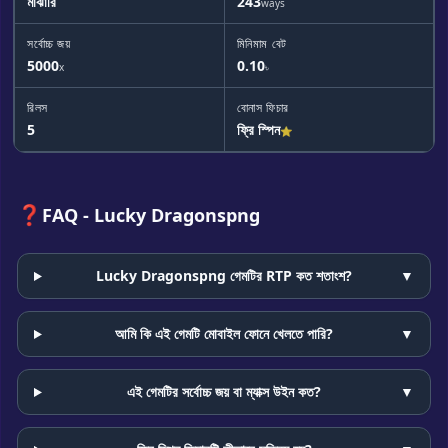
মাঝারি
243
ways
সর্বোচ্চ জয়
মিনিমাম বেট
5000
0.10
x
৳
রিলস
বোনাস ফিচার
5
ফ্রি স্পিন
⭐
❓
FAQ - Lucky Dragonspng
Lucky Dragonspng গেমটির RTP কত শতাংশ?
▼
আমি কি এই গেমটি মোবাইল ফোনে খেলতে পারি?
▼
এই গেমটির সর্বোচ্চ জয় বা ম্যাক্স উইন কত?
▼