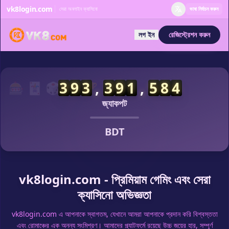
29/06/2026 রহ*** উত্তোলন সফল 14,100 BDT 🏦
vk8login.com
সেরা অনলাইন ক্যাসিনো
ভাষা নির্বাচন করুন
29/06/2026 রহম*** জিতেছেন 4,500 BDT 🔥
29/06/2026 রহমা*** বোনাস পেয়েছেন 1,750 BDT 🎁
লগ ইন
রেজিস্ট্রেশন করুন
29/06/2026 রহমান*** রিবেট পেয়েছেন 250 BDT 🔄
29/06/2026 রহমানক*** জ্যাকপট জিতেছেন 63,000 BDT 🎰
🏆
29/06/2026 রহ*** উত্তোলন সফল 14,100 BDT 🏦
সেরা ক্যাসিনো গেমিং
29/06/2026 রহমানপ*** জ্যাকপট জিতেছেন 145,000 BDT 🎰
অভিজ্ঞতা
29/06/2026 রহমানস*** উত্তোলন সফল 11,900 BDT ✅
3
9
3
,
4
5
5
3
9
,
2
1
7
9
5
🎰 🃏 🎲 💰 🏆
29/06/2026 রহমানঘ*** বোনাস পেয়েছেন 900 BDT ✨
জ্যাকপট
29/06/2026 রহমানব*** রিবেট পেয়েছেন 500 BDT 🎊
29/06/2026 রহমানসি*** উত্তোলন সফল 8,900 BDT ✅
29/06/2026 রহমানকর*** উত্তোলন সফল 5,000 BDT 💸
BDT
29/06/2026 রহমানকরি*** জ্যাকপট জিতেছেন 103,000 BDT 💥
29/06/2026 রহমানবে*** জ্যাকপট জিতেছেন 142,000 BDT 🚀
29/06/2026 রহমানভ*** জিতেছেন 39,000 BDT 🔥
vk8login.com - প্রিমিয়াম গেমিং এবং সেরা
29/06/2026 রহমানজ*** জিতেছেন 10,500 BDT 💰
29/06/2026 রহমানর*** বোনাস পেয়েছেন 1,650 BDT 🎁
ক্যাসিনো অভিজ্ঞতা
29/06/2026 রহমানসিক*** জিতেছেন 10,000 BDT 🔥
29/06/2026 রহমানআ*** উত্তোলন সফল 4,900 BDT 🏦
vk8login.com এ আপনাকে স্বাগতম, যেখানে আমরা আপনাকে প্রদান করি বিশ্বস্ততা
এবং রোমাঞ্চের এক অনন্য সংমিশ্রণ। আমাদের প্ল্যাটফর্মে রয়েছে উচ্চ জয়ের হার, সম্পূর্ণ
29/06/2026 রহমানসিকদ*** জ্যাকপট জিতেছেন 96,000 BDT 🚀