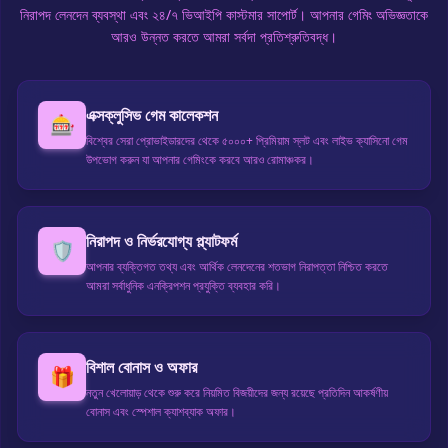
নিরাপদ লেনদেন ব্যবস্থা এবং ২৪/৭ ভিআইপি কাস্টমার সাপোর্ট। আপনার গেমিং অভিজ্ঞতাকে
29/06/2026 রহমানপা*** জ্যাকপট জিতেছেন 134,000 BDT 💥
আরও উন্নত করতে আমরা সর্বদা প্রতিশ্রুতিবদ্ধ।
29/06/2026 রহমানশ*** জ্যাকপট জিতেছেন 87,000 BDT 💥
29/06/2026 রহমানপ্*** বোনাস পেয়েছেন 2,200 BDT ✨
29/06/2026 রহমানকব*** বোনাস পেয়েছেন 1,050 BDT ✨
এক্সক্লুসিভ গেম কালেকশন
29/06/2026 রহমানরা*** জিতেছেন 39,500 BDT 🔥
🎰
29/06/2026 রহমানরায*** রিবেট পেয়েছেন 1,350 BDT 🔄
বিশ্বের সেরা প্রোভাইডারদের থেকে ৫০০০+ প্রিমিয়াম স্লট এবং লাইভ ক্যাসিনো গেম
উপভোগ করুন যা আপনার গেমিংকে করবে আরও রোমাঞ্চকর।
29/06/2026 রহমানঘো*** জ্যাকপট জিতেছেন 123,000 BDT 💥
29/06/2026 রহমানকবি*** জিতেছেন 38,000 BDT 🏆
29/06/2026 রহমানজম*** রিবেট পেয়েছেন 650 BDT 🎊
29/06/2026 রহমানআখ*** রিবেট পেয়েছেন 300 BDT 🎊
নিরাপদ ও নির্ভরযোগ্য প্ল্যাটফর্ম
🛡️
29/06/2026 রহমানবি*** বোনাস পেয়েছেন 2,000 BDT 🎉
আপনার ব্যক্তিগত তথ্য এবং আর্থিক লেনদেনের শতভাগ নিরাপত্তা নিশ্চিত করতে
29/06/2026 রহমানপ্র*** জিতেছেন 24,500 BDT 💰
আমরা সর্বাধুনিক এনক্রিপশন প্রযুক্তি ব্যবহার করি।
29/06/2026 রহমানম*** উত্তোলন সফল 16,600 BDT 💸
29/06/2026 রহমানমজ*** জিতেছেন 30,500 BDT 🏆
29/06/2026 রহমানপাট*** বোনাস পেয়েছেন 350 BDT ✨
বিশাল বোনাস ও অফার
🎁
29/06/2026 রহমানদ*** উত্তোলন সফল 5,900 BDT ✅
নতুন খেলোয়াড় থেকে শুরু করে নিয়মিত বিজয়ীদের জন্য রয়েছে প্রতিদিন আকর্ষণীয়
29/06/2026 রহমানদত*** উত্তোলন সফল 16,200 BDT 🏦
বোনাস এবং স্পেশাল ক্যাশব্যাক অফার।
29/06/2026 রহমানকবির*** উত্তোলন সফল 5,100 BDT 🏦