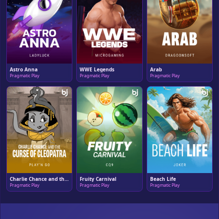
Astro Anna
WWE Legends
Arab
Pragmatic Play
Pragmatic Play
Pragmatic Play
Charlie Chance and the Curse of Cleopatra
Fruity Carnival
Beach Life
Pragmatic Play
Pragmatic Play
Pragmatic Play