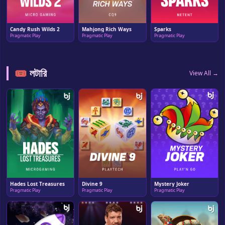
Candy Rush Wilds 2
Mahjong Rich Ways
Sparks
Pragmatic Play
Pragmatic Play
Pragmatic Play
🎟️ লটারি
View All →
Hades Lost Treasures
Divine 9
Mystery Joker
Pragmatic Play
Pragmatic Play
Pragmatic Play