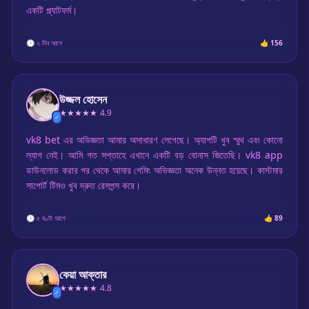
একটি প্ল্যাটফর্ম।
🕒 ২ দিন আগে
👍 156
উজ্জল হোসেন
★★★★★
4.9
✓
vk8 bet এর অভিজ্ঞতা আমার অসাধারণ লেগেছে। অ্যাপটি খুব স্মুথ এবং কোনো
ল্যাগ নেই। আমি গত সপ্তাহে এখানে একটি বড় বোনাস জিতেছি। vk8 app
ডাউনলোড করার পর থেকে আমার গেমিং অভিজ্ঞতা অনেক উন্নত হয়েছে। কাস্টমার
সাপোর্ট টিমও খুব দ্রুত রেসপন্স করে।
🕒 ৫ ঘণ্টা আগে
👍 89
কেয়া আক্তার
★★★★★
4.8
✓