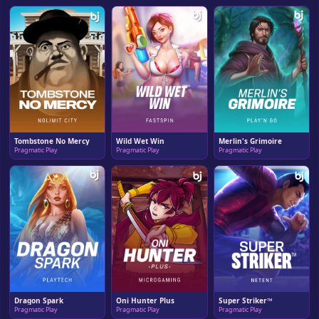
Tombstone No Mercy
Wild Wet Win
Merlin's Grimoire
Pragmatic Play
Pragmatic Play
Pragmatic Play
Dragon Spark
Oni Hunter Plus
Super Striker™
Pragmatic Play
Pragmatic Play
Pragmatic Play