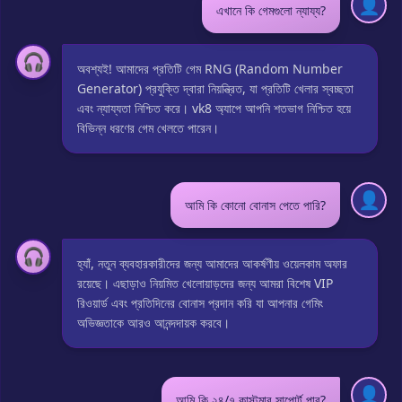
👤
এখানে কি গেমগুলো ন্যায্য?
🎧
অবশ্যই! আমাদের প্রতিটি গেম RNG (Random Number
Generator) প্রযুক্তি দ্বারা নিয়ন্ত্রিত, যা প্রতিটি খেলার স্বচ্ছতা
এবং ন্যায্যতা নিশ্চিত করে। vk8 অ্যাপে আপনি শতভাগ নিশ্চিত হয়ে
বিভিন্ন ধরণের গেম খেলতে পারেন।
👤
আমি কি কোনো বোনাস পেতে পারি?
🎧
হ্যাঁ, নতুন ব্যবহারকারীদের জন্য আমাদের আকর্ষণীয় ওয়েলকাম অফার
রয়েছে। এছাড়াও নিয়মিত খেলোয়াড়দের জন্য আমরা বিশেষ VIP
রিওয়ার্ড এবং প্রতিদিনের বোনাস প্রদান করি যা আপনার গেমিং
অভিজ্ঞতাকে আরও আনন্দদায়ক করবে।
👤
আমি কি ২৪/৭ কাস্টমার সাপোর্ট পাব?