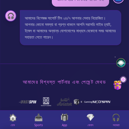
🎧
আমাদের বিশেষজ্ঞ সাপোর্ট টিম ২৪/৭ আপনার সেবায় নিয়োজিত।
আপনার কোনো সমস্যা বা প্রশ্ন থাকলে আপনি সরাসরি লাইভ চ্যাট,
ইমেল বা আমাদের অন্যান্য যোগাযোগের মাধ্যমে যেকোনো সময় আমাদের
সহায়তা পেতে পারেন।
আমাদের বিশ্বস্ত পার্টনার এবং পেমেন্ট মেথড
🏠
📥
🎁
💎
🎧
হোম
Sports
App
বোনাস
সহায়তা